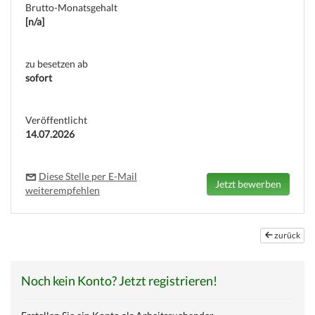
Brutto-Monatsgehalt
[n/a]
zu besetzen ab
sofort
(c) weinjobs.com
Veröffentlicht
14.07.2026
Diese Stelle per E-Mail
weiterempfehlen
zurück
Noch kein Konto? Jetzt registrieren!